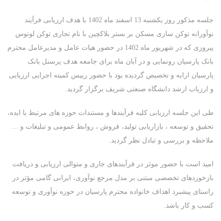
جلسه مذکور روز یکشنبه
13
اسفند‌ ماه
1402
با هدف ارزیابی فرآیند
نوآورانه توکن سازی مسکن بر بستر بلاکچین با نام تجاری توکن لوتوس
پیروزی که در شهریور ماه
1402 در حضور هیات عامل و مدیرعامل محترم
بانک پارسیان
رونمایی و در آبان ماه برای جامعه هدف پرسنل بانک
پارسیان ارایه و تخصیص گردیده بود با حضور رییس کمیته اجرایی ارزیابی
و ارزیاب ارشد دانشگاه صنعتی شریف برگزار گردید
.
طی این جلسه ارزیابی کلیه فرآیندها و مستندات حوزه های مرتبط با ایده،
تحقیق و توسعه ، بازاریابی تولید، فروش ، روابط عمومی و تبلیغات و …
نام شرکت
ملاحظه و بررسی و تبادل نظر گردید.
امید است با حضور موثر در فرآیندهای جاری و متوالی ارزیابی و دریافت
بازخوردهای تخصصی مبتنی بر مدل مرجع نوآوری، ایرانی گامی مؤثر در
نام نوآوری
راستای پیشبرد اهداف خانواده محترم پارسیان در حوزه نوآوری و توسعه
کسب و کار باشد.