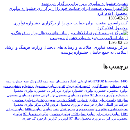
دهمین جشنواره نوآوری برتر ایرانی برگزار می شود
1395-02-20
کنفدراسیون صنعت ایران حمایت خود را از برگزاری جشنواره نوآوری
محصول اعلام کرد
1395-02-25
مرکز توسعه فناوری اطلاعات و رسانه های دیجیتال وزارت فرهنگ و ارشاد
اسلامی به جمع حامیان جشنواره پیوست
برچسب ها
1405
innovation
AGITATOR
ارزیابی
باشگاه مشتریان
بیمه
بیمه الکترونیک
بیمه خسارت
بیمه
عمر
بیمه نامه
بیمه کارآفرین
تندیس نوآوری برتر
تندیس نوآوری محصول
جشنواره
جشنواره ملی
نوآوری محصول
جشنواره نوآوری
جشنواره نوآوری برتر ایرانی
جشنواره نوآوری محصول
جشنواره نوآوری محصول 97
جشنواره نوآوری محصول برتر ایرانی
جشنواره نوآوری محصول
سال 98
جلسه ارزیابی
حفاری
خسارت
دانشگاه شریف
سومین جشنواره نوآوری محصول
شرکت بین المللی حفاری
فرایندهای نوآوری محصول
فروش آنلاین
مرکز نوآوری محصول
معاونت علمی و فناوری ریاست جمهوری
میادین نفتی
نفت
نوآوری
نوآوری 1404
نوآوری ایرانی
1404
نوآوری برتر ایرانی
نوآوری سال 1400
نوآوری محصول
نوآوری محصول 97
نوآوری
محصول برتر ایرانی
نوآوری محصول سال 97
کویرتایر
گزارش بازخورد
گل حفاری