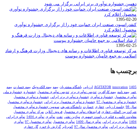
دهمین جشنواره نوآوری برتر ایرانی برگزار می شود
1395-02-20
کنفدراسیون صنعت ایران حمایت خود را از برگزاری جشنواره نوآوری
محصول اعلام کرد
1395-02-25
مرکز توسعه فناوری اطلاعات و رسانه های دیجیتال وزارت فرهنگ و ارشاد
اسلامی به جمع حامیان جشنواره پیوست
برچسب ها
1405
innovation
AGITATOR
ارزیابی
باشگاه مشتریان
بیمه
بیمه الکترونیک
بیمه خسارت
بیمه
عمر
بیمه نامه
بیمه کارآفرین
تندیس نوآوری برتر
تندیس نوآوری محصول
جشنواره
جشنواره ملی
نوآوری محصول
جشنواره نوآوری
جشنواره نوآوری برتر ایرانی
جشنواره نوآوری محصول
جشنواره نوآوری محصول 97
جشنواره نوآوری محصول برتر ایرانی
جشنواره نوآوری محصول
سال 98
جلسه ارزیابی
حفاری
خسارت
دانشگاه شریف
سومین جشنواره نوآوری محصول
شرکت بین المللی حفاری
فرایندهای نوآوری محصول
فروش آنلاین
مرکز نوآوری محصول
معاونت علمی و فناوری ریاست جمهوری
میادین نفتی
نفت
نوآوری
نوآوری 1404
نوآوری ایرانی
1404
نوآوری برتر ایرانی
نوآوری سال 1400
نوآوری محصول
نوآوری محصول 97
نوآوری
محصول برتر ایرانی
نوآوری محصول سال 97
کویرتایر
گزارش بازخورد
گل حفاری