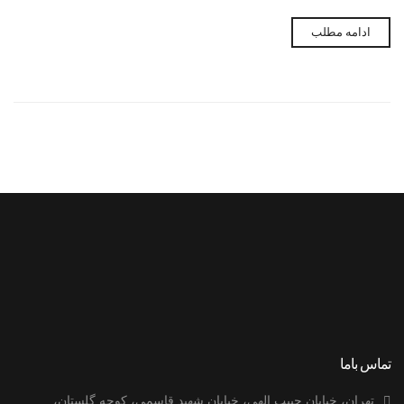
نام شرکت
ادامه مطلب
نام نوآوری
سال معرفی نوآوری
1404
1403
نام رابط سازمانی
شماره تماس
تماس باما
تهران، خیابان حبیب الهی، خیابان شهید قاسمی، کوچه گلستان،