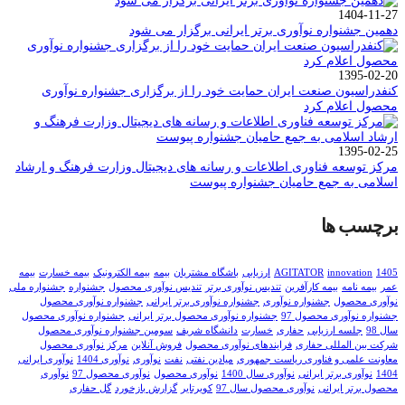
1404-11-27
دهمین جشنواره نوآوری برتر ایرانی برگزار می شود
1395-02-20
کنفدراسیون صنعت ایران حمایت خود را از برگزاری جشنواره نوآوری
محصول اعلام کرد
1395-02-25
مرکز توسعه فناوری اطلاعات و رسانه های دیجیتال وزارت فرهنگ و ارشاد
اسلامی به جمع حامیان جشنواره پیوست
برچسب ها
1405
innovation
AGITATOR
ارزیابی
باشگاه مشتریان
بیمه
بیمه الکترونیک
بیمه خسارت
بیمه
عمر
بیمه نامه
بیمه کارآفرین
تندیس نوآوری برتر
تندیس نوآوری محصول
جشنواره
جشنواره ملی
نوآوری محصول
جشنواره نوآوری
جشنواره نوآوری برتر ایرانی
جشنواره نوآوری محصول
جشنواره نوآوری محصول 97
جشنواره نوآوری محصول برتر ایرانی
جشنواره نوآوری محصول
سال 98
جلسه ارزیابی
حفاری
خسارت
دانشگاه شریف
سومین جشنواره نوآوری محصول
شرکت بین المللی حفاری
فرایندهای نوآوری محصول
فروش آنلاین
مرکز نوآوری محصول
معاونت علمی و فناوری ریاست جمهوری
میادین نفتی
نفت
نوآوری
نوآوری 1404
نوآوری ایرانی
1404
نوآوری برتر ایرانی
نوآوری سال 1400
نوآوری محصول
نوآوری محصول 97
نوآوری
محصول برتر ایرانی
نوآوری محصول سال 97
کویرتایر
گزارش بازخورد
گل حفاری