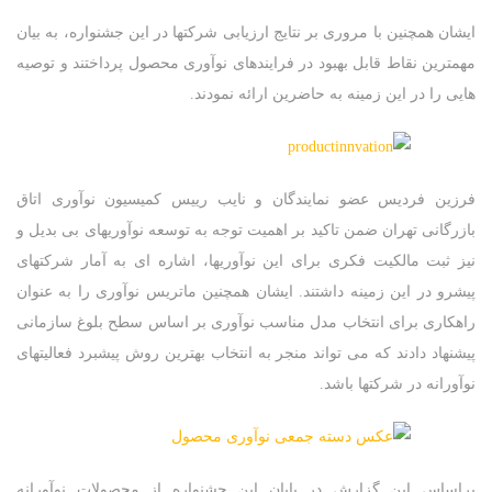
ایشان همچنین با مروری بر نتایج ارزیابی شرکتها در این جشنواره، به بیان
مهمترین نقاط قابل بهبود در فرایندهای نوآوری محصول پرداختند و توصیه
هایی را در این زمینه به حاضرین ارائه نمودند.
شماره تماس
فرزین فردیس عضو نمایندگان و نایب رییس کمیسیون نوآوری اتاق
بازرگانی تهران ضمن تاکید بر اهمیت توجه به توسعه نوآوریهای بی بدیل و
نیز ثبت مالکیت فکری برای این نوآوریها، اشاره ای به آمار شرکتهای
پیشرو در این زمینه داشتند. ایشان همچنین ماتریس نوآوری را به عنوان
راهکاری برای انتخاب مدل مناسب نوآوری بر اساس سطح بلوغ سازمانی
پیشنهاد دادند که می تواند منجر به انتخاب بهترین روش پیشبرد فعالیتهای
نوآورانه در شرکتها باشد.
براساس این گزارش در پایان این جشنواره از محصولات نوآورانه