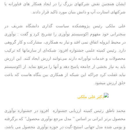
ایشان همچنین نقش شرکتهای بزرگ را در ایجاد همکار های فناورانه با
شرکتهای استارت آپ و دانش بنیان مورد تاکید قرار دادند.
علی ملکی رئیس پژوهشکده سیاست گذاری دانشگاه شریف در
سخنرانی خود مفهوم اکوسیستم نوآوری را تشریح کرد و گفت : نوآوری
در محیط ایزوله اتفاق نمی افتد و نیاز به همکاری، مشارکت و کار گروهی
دارد. رئیس کمیته علمی جشنواره افزود: شبکه‌ای از سازمانها که ترکیب
محصولات و خدمات نوآورانه دارند می‌توانند ارزش ایجاد کنند. این ارزش
باید به نیاز بخشی از جامعه پاسخ دهد و آنها را مرتفع نماید. از اکوسیستم
نباید غفلت کرد چراکه این شبکه از همکاری بین بنگاه هاست که باعث
خلق ارزش میشود.
محمد ناطق رئیس کمیته ارزیابی جشنواره افزود در جشنواره نوآوری
محصول برتر ایرانی بر اساس ” مدل مرجع نوآوری محصول” که برگرفته
و بومی شده مدل جهانی استیج-گیت در حوزه نوآوری محصول می باشد،