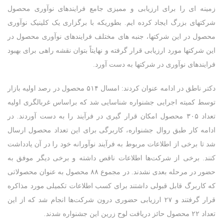
زمینه ای را برای ارزیابی و ممیزی جامع فرایندهای نوآوری محصول
شرکتهای بزرگ ایجاد کرده ایم. بطوریکه با برگزاری یک کلینیک نوآوری
محصول در این شرکتها، جنبه های مختلف فرایندهای نوآوری محصول در
این شرکتها مورد ارزیابی قرار گرفته و نهایتاً بتوان نقشه راهی برای بهبود
فرایندهای نوآوری در شرکتها به دست آورد.
نام شرکت
دکتر ناطق در ادامه عنوان کردند: امسال ۵۱۴ محصول در رصد اولیه بازار
توسط کمیته اجرایی جشنواره شناسایی شد که براساس غربالگری اولیه
تعداد ۳۰۵ محصول امکان قرار گیری در فرآیند را به دست آوردند. در
ادامه کار طبق روال جشنواره، کاربرگی برای این تعداد محصول ارسال
نام نوآوری
شد تا برخی از اطلاعات مربوط به فرآیند نوآورانه خود را در آن یادداشت
کنند. برخی از شرکت‌ها اطلاعات ناقص داشته و برخی دیگر موفق به
حضور در مرحله بعدی نشدند. در مجموع ۸۸ محصول به عنوان محصولاتی
سال معرفی نوآوری
که کاربرگ قابل قبولی داشتند برای کسب اطلاعات تکمیلی مورد مذاکره
1404
1403
قرار گرفتند و ۲۷ ارزیابی حضوری درون شرکت‌ها انجام شد که از این
تعداد ۲۲ محصول حائز دریافت لوح زرین این جشنواره شدند.
نام رابط سازمانی